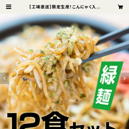
【工場直送】限定生産！こんにゃく入り
富士宮やきそば【緑麺】12食セット |
さのめん｜富士宮焼きそばの工場直
販｜B級グルメ 最高峰