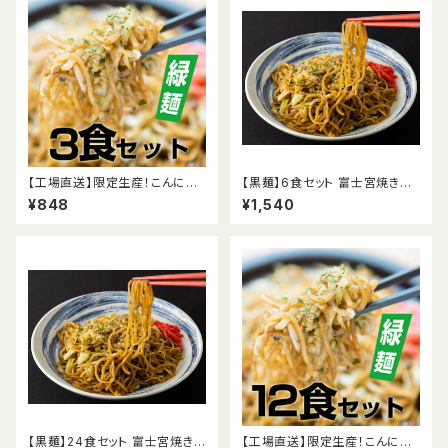
【工場直送】限定生産！こんにゃく
【黒麺】6食セット 富士宮焼きそ
入り富士宮やきそば【緑麺】お試
ば
¥848
¥1,540
し3食セット
【黒麺】24食セット 富士宮焼きそ
【工場直送】限定生産！こんにゃく