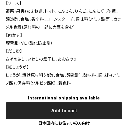
【ソース】
野菜・果実(たまねぎ、トマト、にんじん、りんご、にんにく)、砂糖、
醸造酢、食塩、香辛料、コーンスターチ、調味料(アミノ酸等)、カラ
メル色素(原材料の一部に大豆を含む)
【肉かす】
豚背脂・ＶＥ（酸化防止剤）
【だし粉】
さばのふし、いわしの煮干し、あおさのり
【紅しょうが】
しょうが、漬け原材料(梅酢、食塩、醸造酢)、酸味料、調味料(アミ
ノ酸)、保存料(ソルビン酸K)、着色料
International shipping available
Add to cart
日本国内にお住まいの方向け