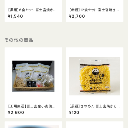
【黒麺】6食セット 富士宮焼きそ
【赤麺】12食セット 富士宮焼きそ
ば
ば
¥1,540
¥2,700
その他の商品
【工場直送】富士宮産小麦使用
【黒麺】さのめん 富士宮焼きそ
富士宮やきそば【金麺】8食セット
ば
¥2,600
¥120