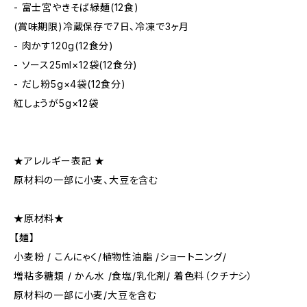
- 富士宮やきそば緑麺(12食)
(賞味期限)冷蔵保存で7日、冷凍で3ヶ月
- 肉かす120g(12食分)
- ソース25ml×12袋(12食分)
- だし粉5g×4袋(12食分)
紅しょうが5g×12袋
★アレルギー表記 ★
原材料の一部に小麦、大豆を含む
★原材料★
【麺】
小麦粉 / こんにゃく/植物性油脂 /ショートニング/
増粘多糖類 / かん水 /食塩/乳化剤/ 着色料（クチナシ）
原材料の一部に小麦/大豆を含む