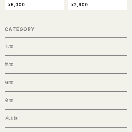
ば
入り富士宮やきそば【緑麺】12食
¥5,000
¥2,900
セット
CATEGORY
赤麺
黒麺
緑麺
金麺
冷凍麺