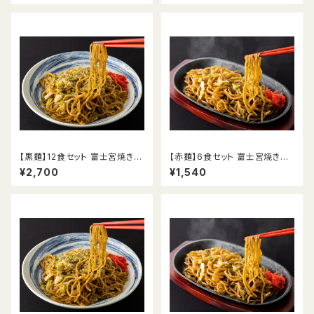
【黒麺】12食セット 富士宮焼きそ
【赤麺】6食セット 富士宮焼きそ
ば
ば
¥2,700
¥1,540