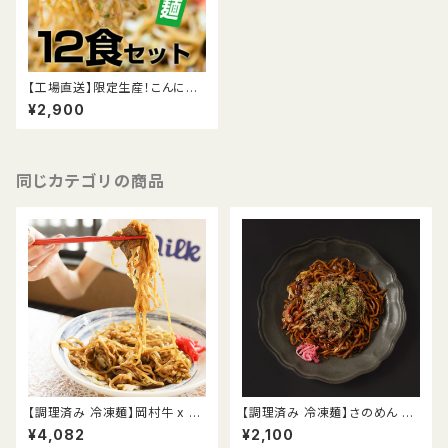
【工場直送】限定生産！こんにゃく
入り富士宮やきそば【緑麺】12食
¥2,900
セット
同じカテゴリの商品
【調理済み 冷凍麺】岡村牛 x さ
【調理済み 冷凍麺】さのめん 富
のめん金麺 スペシャルコラボ 富
士宮焼きそば 3食
¥4,082
¥2,100
士宮焼きそば 3食