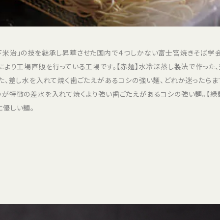
下米治」の技を継承し昇華させた国内で４つしかない富士宮焼きそば学
により工場直販を行っている工場です。【赤麺】水冷深蒸し製法で作った
た、差し水を入れて焼く歯ごたえがあるコシの強い麺、どれか迷ったらま
が特徴の差水を入れて焼くより強い歯ごたえがあるコシの強い麺。【緑麺
に優しい麺。