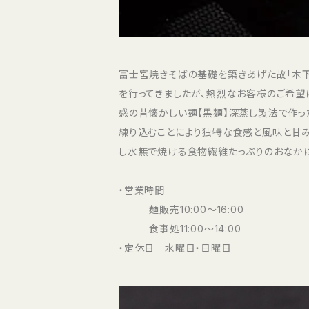
富士宮焼きそばの基礎を築きあげた故「木
を行ってきましたが、熱烈なお客様のご希望
感の昔懐かしい麺【黒麺】深蒸し製法で作っ
練り込むことにより独特な食感と風味と甘み
し水無で焼ける食物繊維たっぷりのおなか
・営業時間
麺販売10:00〜16:00
食事処11:00〜14:00
・定休日 水曜日・日曜日